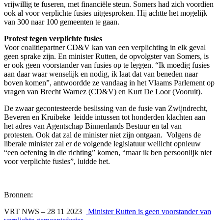
vrijwillig te fuseren, met financiële steun. Somers had zich voordien
ook al voor verplichte fusies uitgesproken. Hij achtte het mogelijk
van 300 naar 100 gemeenten te gaan.
Protest tegen verplichte fusies
Voor coalitiepartner CD&V kan van een verplichting in elk geval
geen sprake zijn. En minister Rutten, de opvolgster van Somers, is
er ook geen voorstander van fusies op te leggen. “Ik moedig fusies
aan daar waar wenselijk en nodig, ik laat dat van beneden naar
boven komen”, antwoordde ze vandaag in het Vlaams Parlement op
vragen van Brecht Warnez (CD&V) en Kurt De Loor (Vooruit).
De zwaar gecontesteerde beslissing van de fusie van Zwijndrecht,
Beveren en Kruibeke leidde intussen tot honderden klachten aan
het adres van Agentschap Binnenlands Bestuur en tal van
protesten. Ook dat zal de minister niet zijn ontgaan. Volgens de
liberale minister zal er de volgende legislatuur wellicht opnieuw
“een oefening in die richting” komen, “maar ik ben persoonlijk niet
voor verplichte fusies”, luidde het.
Bronnen:
VRT NWS – 28 11 2023
Minister Rutten is geen voorstander van